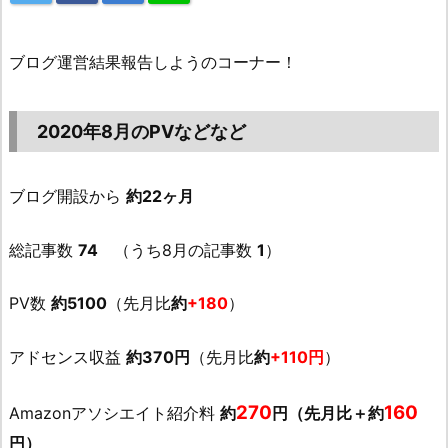
ブログ運営結果報告しようのコーナー！
2020年8月のPVなどなど
ブログ開設から
約22ヶ月
総記事数
74
（うち8月の記事数
1
）
PV数
約5100
（先月比
約
+180
）
アドセンス収益
約370円
（先月比
約
+110円
）
270
160
Amazonアソシエイト紹介料
約
円（先月比＋約
円）