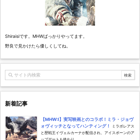
Shiraisiです。MHWばっかりやってます。
野良で見かけたら優しくしてね。
新着記事
【MHW:I】実写映画とのコラボ！ミラ・ジョヴ
ォヴィッチとなってハンティング！
ミラボレアス
と歴戦王イヴェルカーナが配信され、アイスボーンのア
ップデートも終わり ...