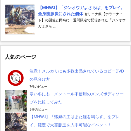
【MHW:I】「ジンオウガよさらば」をプレイ。
全身龍脈炭にされた個体
セリエナ祭【ホラーナイ
ト】の開催と同時に一週間限定で配信された「ジンオウ
ガよさら ...
人気のページ
注意！メルカリにも多数出品されているコピーDVD
の見分け方！
7件のビュー
寒い冬にも！メントール不使用のメンズボディソー
プを比較してみた
3件のビュー
【MHW:I】「殲滅の主はまた鐘を鳴らす」をプレ
イ。確定で大霊脈玉を入手可能なイベント！