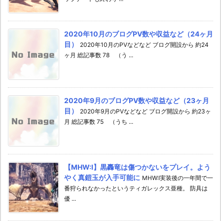
2020年10月のブログPV数や収益など（24ヶ月
目）
2020年10月のPVなどなど ブログ開設から 約24
ヶ月 総記事数 78 （う ...
2020年9月のブログPV数や収益など（23ヶ月
目）
2020年9月のPVなどなど ブログ開設から 約23ヶ
月 総記事数 75 （うち ...
【MHW:I】黒轟竜は傷つかないをプレイ。よう
やく真鎧玉が入手可能に
MHW:I実装後の一年間で一
番狩られなかったというティガレックス亜種。 防具は
優 ...