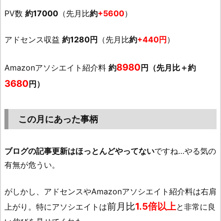
PV数
約17000
（先月比
約
+5600
）
アドセンス収益
約1280円
（先月比
約
+440円
）
8980
Amazonアソシエイト紹介料
約
円（先月比＋約
3680
円）
この月にあった事柄
ブログの記事更新はほっとんどやってない
ですね…やる気の
有無が危うい。
がしかし、アドセンスやAmazonアソシエイト紹介料は右肩
前月比
1.5倍以上
上がり。特にアソシエイトは
と非常に良