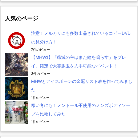
人気のページ
注意！メルカリにも多数出品されているコピーDVD
の見分け方！
7件のビュー
【MHW:I】「殲滅の主はまた鐘を鳴らす」をプレ
イ。確定で大霊脈玉を入手可能なイベント！
3件のビュー
MHWとアイスボーンの金冠リスト表を作ってみまし
た
1件のビュー
寒い冬にも！メントール不使用のメンズボディソー
プを比較してみた
1件のビュー