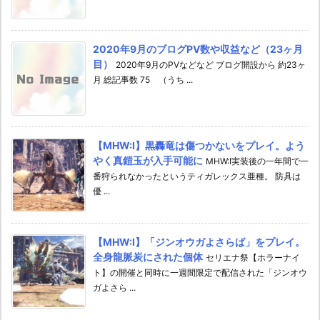
2020年9月のブログPV数や収益など（23ヶ月
目）
2020年9月のPVなどなど ブログ開設から 約23ヶ
月 総記事数 75 （うち ...
【MHW:I】黒轟竜は傷つかないをプレイ。よう
やく真鎧玉が入手可能に
MHW:I実装後の一年間で一
番狩られなかったというティガレックス亜種。 防具は
優 ...
【MHW:I】「ジンオウガよさらば」をプレイ。
全身龍脈炭にされた個体
セリエナ祭【ホラーナイ
ト】の開催と同時に一週間限定で配信された「ジンオウ
ガよさら ...