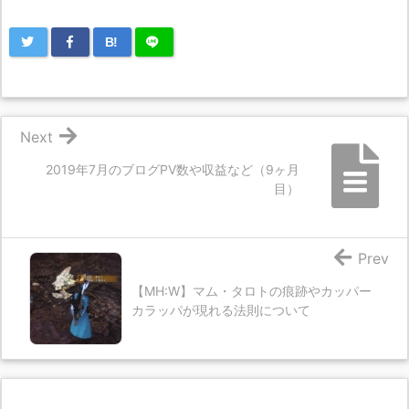
B!
Next
2019年7月のブログPV数や収益など（9ヶ月
目）
Prev
【MH:W】マム・タロトの痕跡やカッパー
カラッパが現れる法則について