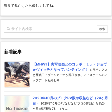
野良で見かけたら優しくしてね。
新着記事
【MHW:I】実写映画とのコラボ！ミラ・ジョヴ
ォヴィッチとなってハンティング！
ミラボレアス
と歴戦王イヴェルカーナが配信され、アイスボーンのア
ップデートも終わり ...
2020年10月のブログPV数や収益など（24ヶ月
目）
2020年10月のPVなどなど ブログ開設から 約24
ヶ月 総記事数 78 （う ...