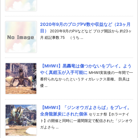
2020年9月のブログPV数や収益など（23ヶ月
目）
2020年9月のPVなどなど ブログ開設から 約23ヶ
月 総記事数 75 （うち ...
【MHW:I】黒轟竜は傷つかないをプレイ。よう
やく真鎧玉が入手可能に
MHW:I実装後の一年間で一
番狩られなかったというティガレックス亜種。 防具は
優 ...
【MHW:I】「ジンオウガよさらば」をプレイ。
全身龍脈炭にされた個体
セリエナ祭【ホラーナイ
ト】の開催と同時に一週間限定で配信された「ジンオウ
ガよさら ...