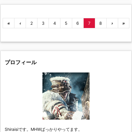
«
‹
2
3
4
5
6
7
8
›
»
プロフィール
Shiraisiです。MHWばっかりやってます。