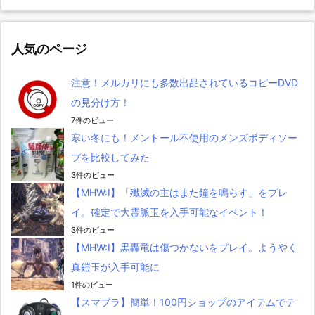
人気のページ
注意！メルカリにも多数出品されているコピーDVD
の見分け方！
7件のビュー
寒い冬にも！メントール不使用のメンズボディソー
プを比較してみた
3件のビュー
【MHW:I】「殲滅の主はまた鐘を鳴らす」をプレ
イ。確定で大霊脈玉を入手可能なイベント！
3件のビュー
【MHW:I】黒轟竜は傷つかないをプレイ。ようやく
真鎧玉が入手可能に
1件のビュー
【スマブラ】簡単！100円ショップのアイテムでテ